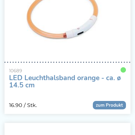
10689
LED Leuchthalsband orange - ca. ø
14.5 cm
16.90
/ Stk.
zum Produkt