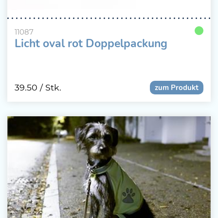
11087
Licht oval rot Doppelpackung
39.50
/ Stk.
zum Produkt