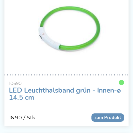
10690
LED Leuchthalsband grün - Innen-ø
14.5 cm
16.90
/ Stk.
zum Produkt