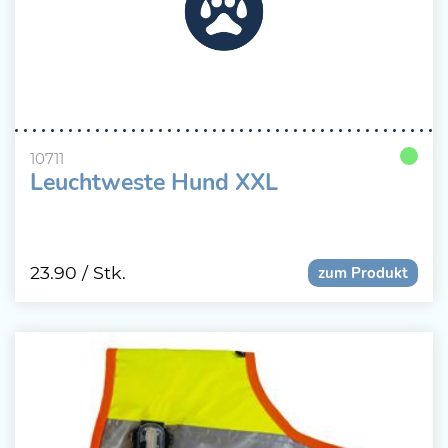
10711
Leuchtweste Hund XXL
23.90
/ Stk.
zum Produkt