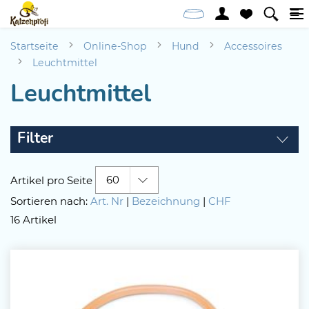
Startseite
Online-Shop
Hund
Accessoires
Leuchtmittel
Leuchtmittel
Filter
60
Artikel pro Seite
Sortieren nach:
Art. Nr
|
Bezeichnung
|
CHF
16 Artikel