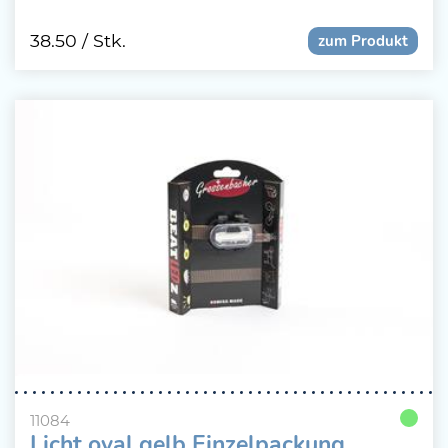
38.50
/ Stk.
zum Produkt
11084
Licht oval gelb Einzelpackung