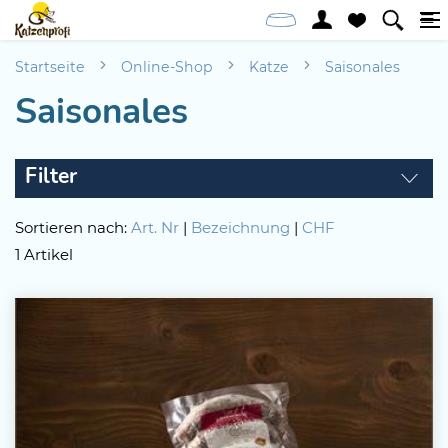
Startseite
Online-Shop
Katze
Saisonales
Saisonales
Filter
Sortieren nach:
Art. Nr
|
Bezeichnung
|
CHF
1 Artikel