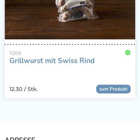
11209
Grillwurst mit Swiss Rind
12.30
/ Stk.
zum Produkt