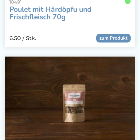
10491
Poulet mit Härdöpfu und
Frischfleisch 70g
6.50
/ Stk.
zum Produkt