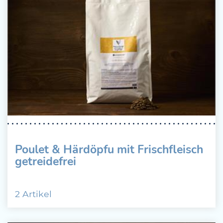
Poulet & Härdöpfu mit Frischfleisch
getreidefrei
2 Artikel