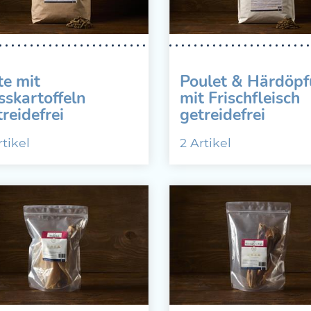
te mit
Poulet & Härdöpf
sskartoffeln
mit Frischfleisch
reidefrei
getreidefrei
rtikel
2 Artikel