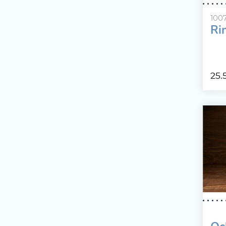
100
Ri
25.