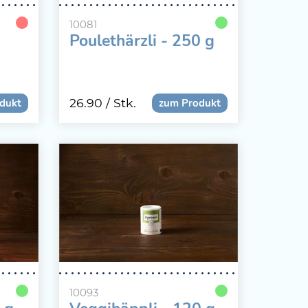
10081
Poulethärzli - 250 g
26.90
/ Stk.
dukt
zum Produkt
10093