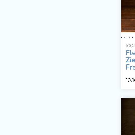
100
Fl
Zi
Fr
80
10.