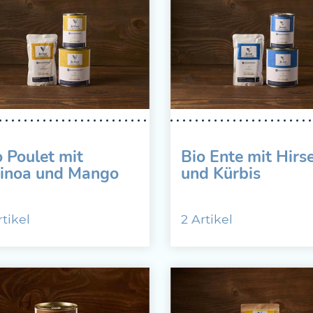
o Poulet mit
Bio Ente mit Hirs
inoa und Mango
und Kürbis
rtikel
2 Artikel