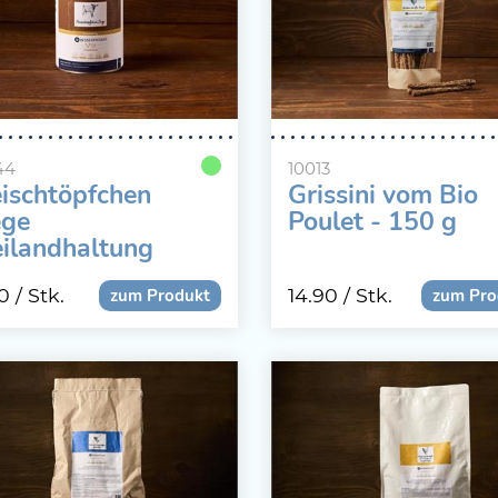
44
10013
eischtöpfchen
Grissini vom Bio
ege
Poulet - 150 g
eilandhaltung
0g
10
/ Stk.
14.90
/ Stk.
zum Produkt
zum Pro