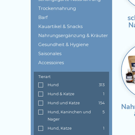
Trockennahrung
sc
Barf
N
Kauartikel & Snacks
Nahrungsergänzung & Kräuter
Gesundheit & Hygiene
Saisonales
Accessoires
Tierart
Hund
313
Hund & Katze
1
Hund und Katze
154
Nah
Hund, Kaninchen und
5
Nager
Hund, Katze
1