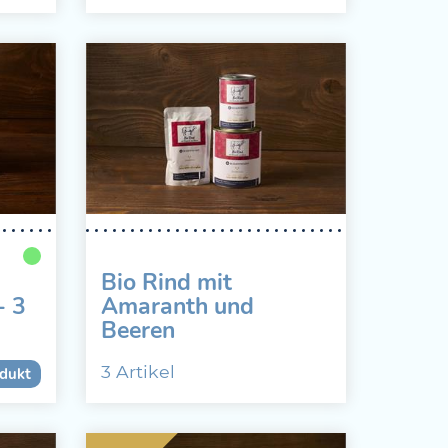
Bio Rind mit
- 3
Amaranth und
Beeren
3 Artikel
dukt