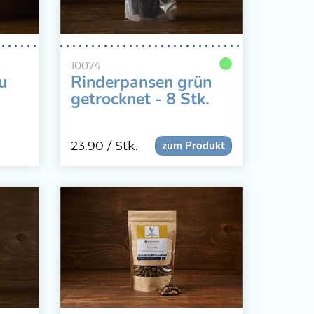
10074
u
Rinderpansen grün
getrocknet - 8 Stk.
23.90
/ Stk.
zum Produkt