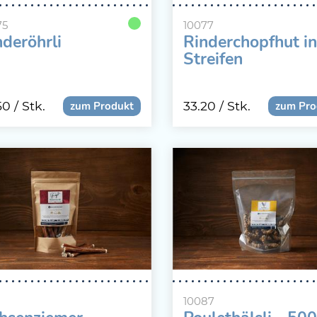
75
10077
nderöhrli
Rinderchopfhut in
Streifen
50
/ Stk.
33.20
/ Stk.
zum Produkt
zum Pro
10087