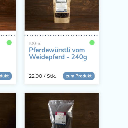
10016
Pferdewürstli vom
Weidepferd - 240g
22.90
/ Stk.
dukt
zum Produkt