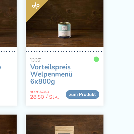
%
10031
e
Vorteilspreis
Welpenmenü
6x800g
statt
57.60
zum Produkt
28.50
/ Stk.