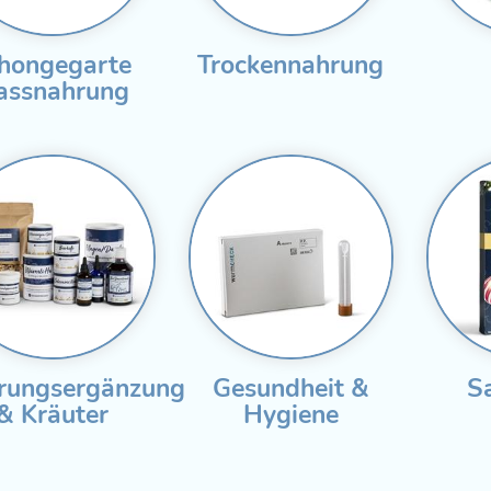
hongegarte
Trockennahrung
assnahrung
rungsergänzung
Gesundheit &
S
& Kräuter
Hygiene