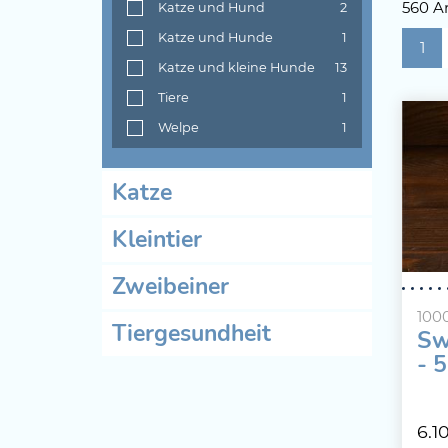
560 Ar
Katze und Hund
2
Katze und Hunde
1
1
Katze und kleine Hunde
13
Tiere
1
Welpe
1
Katze
Kleintier
Zweibeiner
100
Tiergesundheit
Sw
- 
6.1