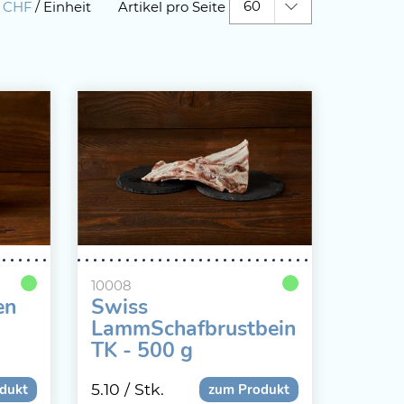
60
|
CHF
/ Einheit
Artikel pro Seite
10008
en
Swiss
LammSchafbrustbein
TK - 500 g
5.10
/ Stk.
dukt
zum Produkt