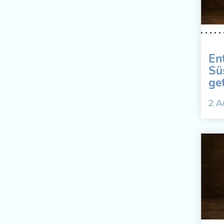
En
Sü
get
2 A