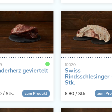
19
10020
nderherz geviertelt
Swiss
Rindsschlesinger 
Stk.
80
/ Stk.
6.80
/ Stk.
zum Produkt
zum Pro