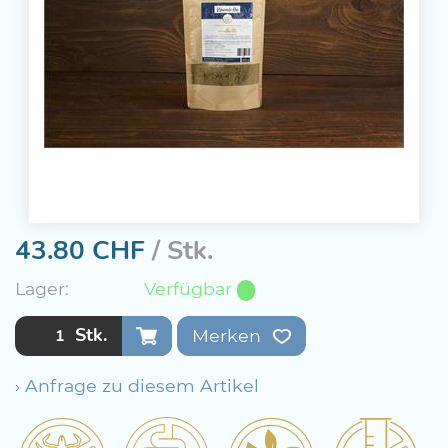
43.80
CHF
/ Stk.
Lager:
Verfügbar
Stk.
Merken
› Anfrage zu diesem Artikel