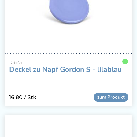
10625
Deckel zu Napf Gordon S - lilablau
16.80
/ Stk.
zum Produkt