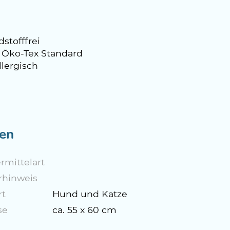
stofffrei
 Öko-Tex Standard
llergisch
en
rmittelart
rhinweis
rt
Hund und Katze
se
ca. 55 x 60 cm