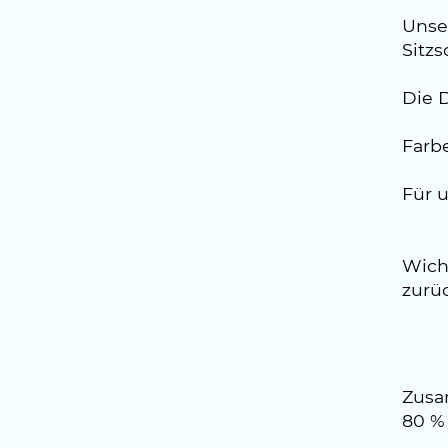
Unse
Sitzs
Die 
Farbe
Für 
Wicht
zurü
Zusa
80 %