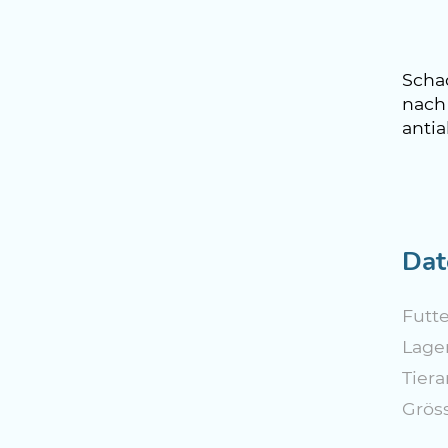
Schad
nach
antia
Dat
Futte
Lage
Tiera
Grös