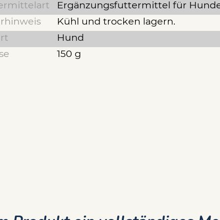
ermittelart
Ergänzungsfuttermittel für Hund
rhinweis
Kühl und trocken lagern.
rt
Hund
se
150 g