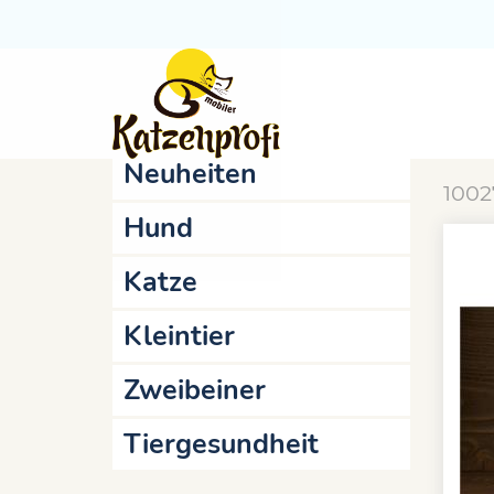
Startseite
Online-Shop
Hund
sc
Aktionen
Bi
Neuheiten
1002
Hund
Katze
Kleintier
Zweibeiner
Tiergesundheit