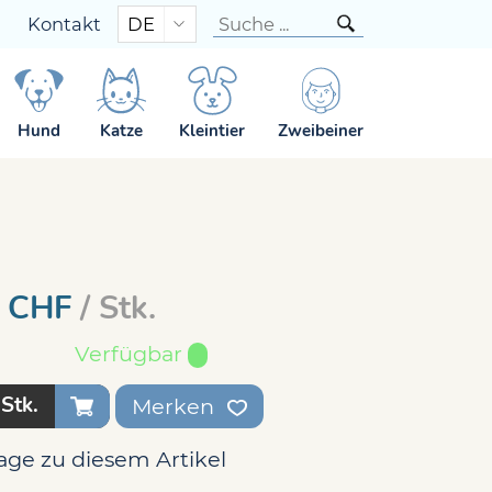
Kontakt
DE
is 150g
bis 150g
Hund
Katze
Kleintier
Zweibeiner
CHF
/ Stk.
Verfügbar
Stk.
Merken
age zu diesem Artikel