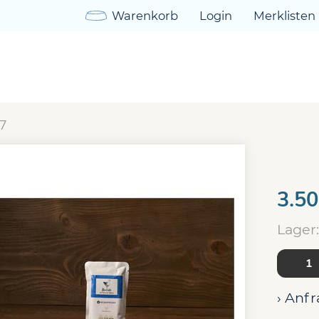
Warenkorb
Login
Merklisten
hongegarte Nassnahrung
Bio Ente mit Hirse und Kürb
o Ente mit Hirse und Kür
7
3.50
Lager:
› Anfr