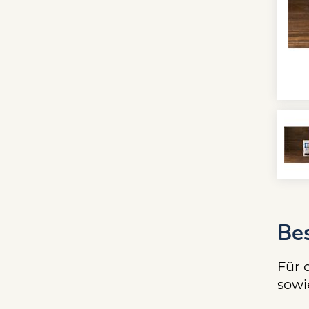
Be
Für 
sowi