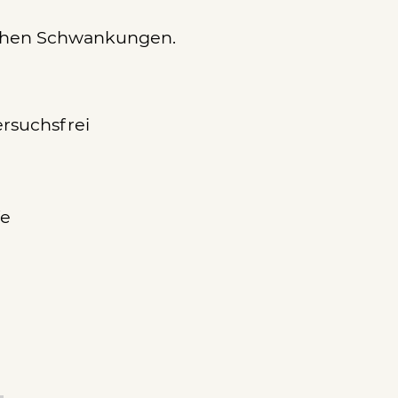
ichen Schwankungen.
versuchsfrei
fe