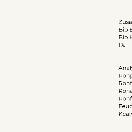
Zus
Bio 
Bio 
1%
Anal
Rohp
Rohf
Roha
Rohf
Feuc
Kcal