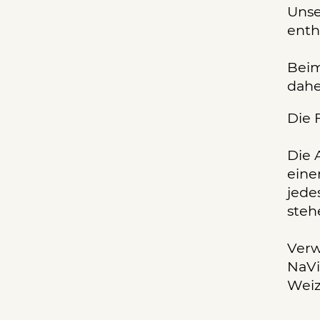
Unse
enth
Beim
dahe
Die 
Die 
eine
jede
steh
Verw
NaVi
Weiz