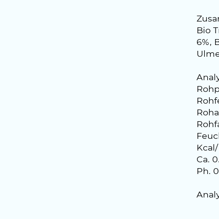
Zusa
Bio 
6%, B
Ulme
Analy
Rohpr
Rohfe
Roha
Rohfa
Feuc
Kcal/
Ca. 
Ph. 
Anal