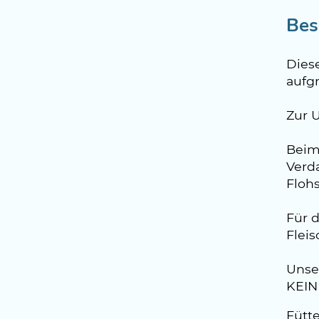
Bes
Dies
aufg
Zur 
Beim
Verd
Floh
Für 
Fleis
Unse
KEINE
Fütt