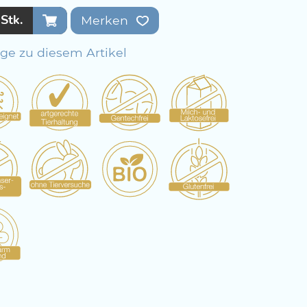
Stk.
Merken
age zu diesem Artikel