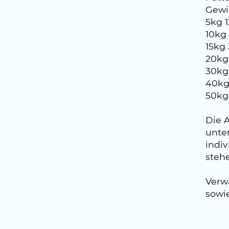
Gewic
5kg 
10kg
15kg
20kg
30kg
40kg
50kg
Die 
unter
indi
steh
Verw
sowi