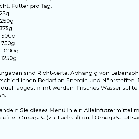
ht: Futter pro Tag:
125g
 250g
 375g
 500g
 750g
 1000g
 1250g
Angaben sind Richtwerte. Abhängig von Lebensph
schiedlichen Bedarf an Energie und Nährstoffen. D
viduell abgestimmt werden. Frisches Wasser sollt
en.
andeln Sie dieses Menü in ein Alleinfuttermittel
e einer Omega3- (zb. Lachsöl) und Omega6-Fettsäu