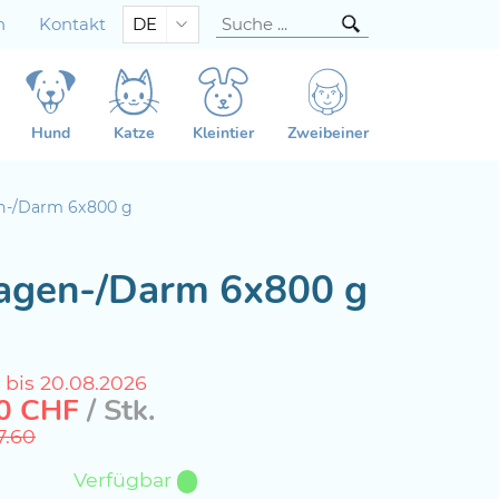
n
Kontakt
DE
Hund
Katze
Kleintier
Zweibeiner
en-/Darm 6x800 g
 Magen-/Darm 6x800 g
 bis 20.08.2026
0
CHF
/ Stk.
7.60
Verfügbar