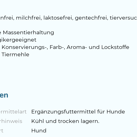
nfrei, milchfrei, laktosefrei, gentechfrei, tierversu
e Massentierhaltung
gikergeeignet
 Konservierungs-, Farb-, Aroma- und Lockstoffe
 Tiermehle
en
rmittelart
Ergänzungsfuttermittel für Hunde
rhinweis
Kühl und trocken lagern.
rt
Hund