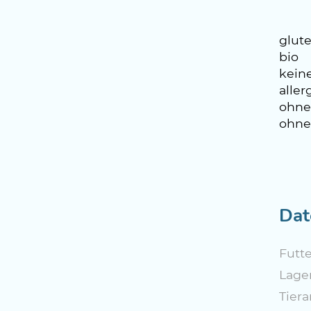
glute
bio
kein
aller
ohne
ohne
Dat
Futte
Lage
Tiera