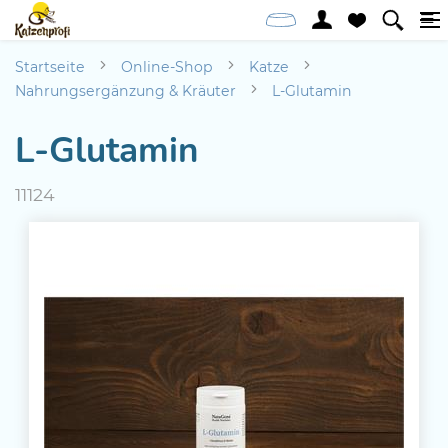
Startseite
Online-Shop
Katze
Nahrungsergänzung & Kräuter
L-Glutamin
L-Glutamin
11124