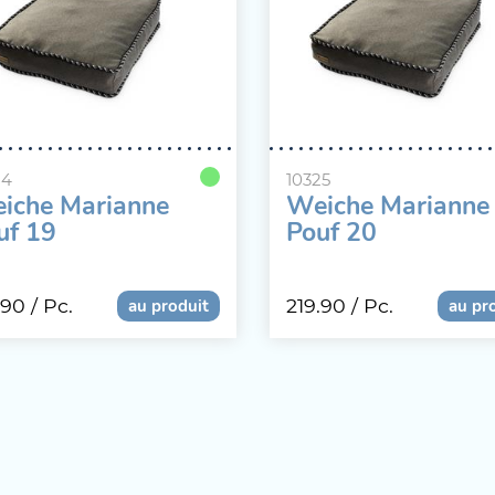
24
10325
iche Marianne
Weiche Marianne
uf 19
Pouf 20
.90
/ Pc.
219.90
/ Pc.
au produit
au pr