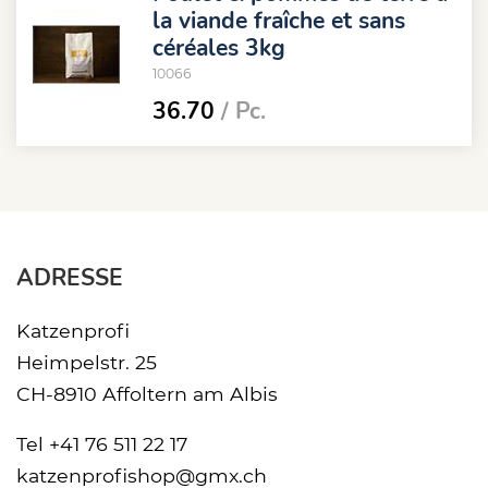
la viande fraîche et sans
céréales 3kg
10066
36.70
/ Pc.
ADRESSE
Katzenprofi
Heimpelstr. 25
CH-8910 Affoltern am Albis
Tel
+41 76 511 22 17
katzenprofishop@gmx.ch