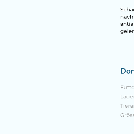
Schad
nach
antia
gele
Don
Futte
Lage
Tiera
Grös