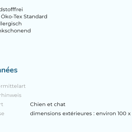
stofffrei
 Öko-Tex Standard
llergisch
nkschonend
nées
rmittelart
rhinweis
rt
Chien et chat
se
dimensions extérieures : environ 100 