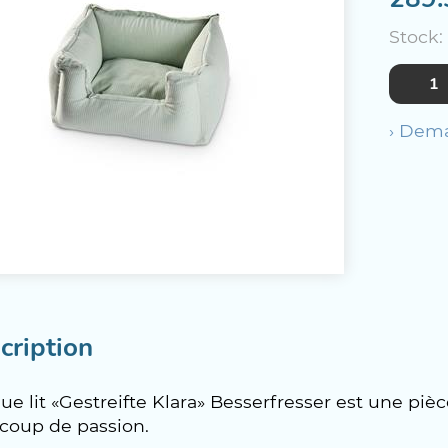
Stock:
› Dema
cription
e lit «Gestreifte Klara» Besserfresser est une piè
coup de passion.