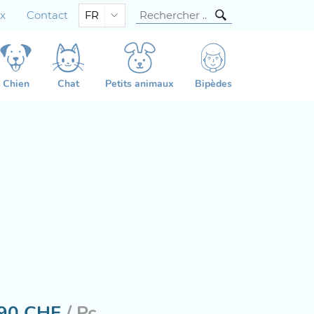
ux
Contact
FR
Chien
Chat
Petits animaux
Bipèdes
90
CHF
/ Pc.