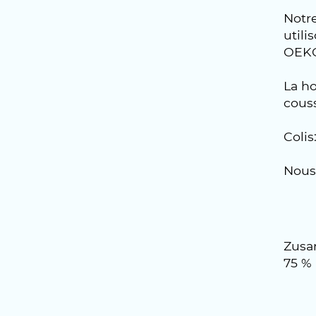
Notre
util
OEKO-
La ho
couss
Coli
Nous 
Zusa
75 %