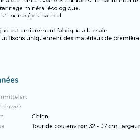
ir a été teinté avec des colorants de haute qualité.
 tannage minéral écologique.
is: cognac/gris naturel
jou est entièrement fabriqué à la main
utilisons uniquement des matériaux de première cl
nées
rmittelart
rhinweis
rt
Chien
se
Tour de cou environ 32 - 37 cm, largeu