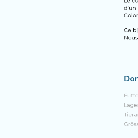
Le cu
d’un
Color
Ce bi
Nous 
Don
Futte
Lage
Tiera
Grös