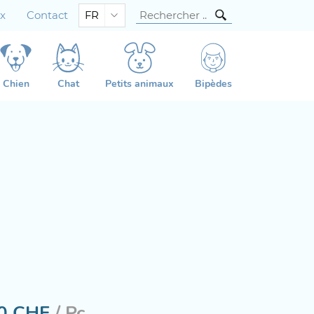
ux
Contact
FR
Chien
Chat
Petits animaux
Bipèdes
0
CHF
/ Pc.