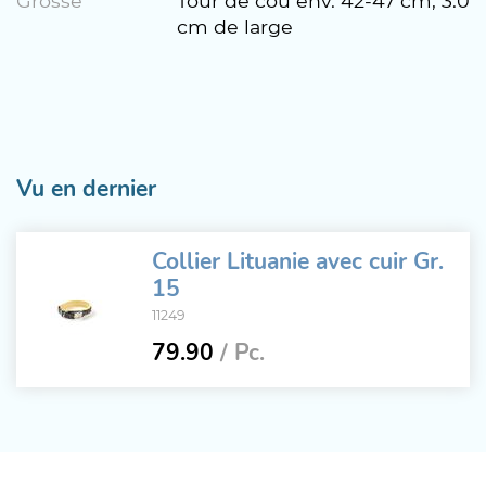
Grösse
Tour de cou env. 42-47 cm, 3.0
cm de large
Vu en dernier
Collier Lituanie avec cuir Gr.
15
11249
79.90
/ Pc.