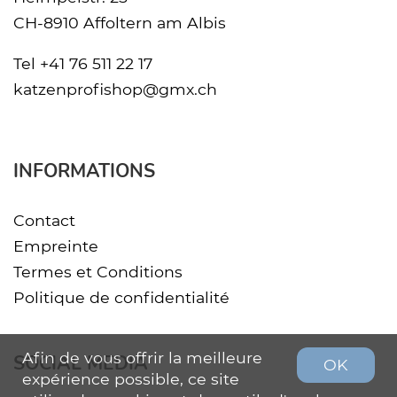
CH-8910 Affoltern am Albis
Tel
+41 76 511 22 17
katzenprofishop@gmx.ch
INFORMATIONS
Contact
Empreinte
Termes et Conditions
Politique de confidentialité
Afin de vous offrir la meilleure
SOCIAL MEDIA
OK
expérience possible, ce site