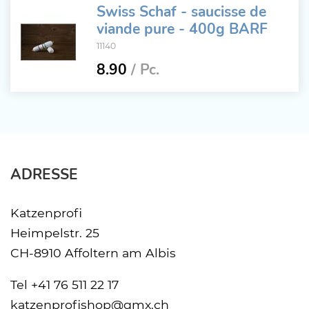
Swiss Schaf - saucisse de
viande pure - 400g BARF
11140
8.90
/ Pc.
ADRESSE
Katzenprofi
Heimpelstr. 25
CH-8910 Affoltern am Albis
Tel
+41 76 511 22 17
katzenprofishop@gmx.ch