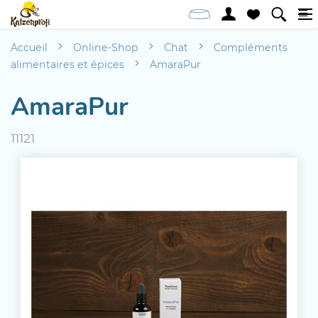
Accueil
Online-Shop
Chat
Compléments
alimentaires et épices
AmaraPur
AmaraPur
11121