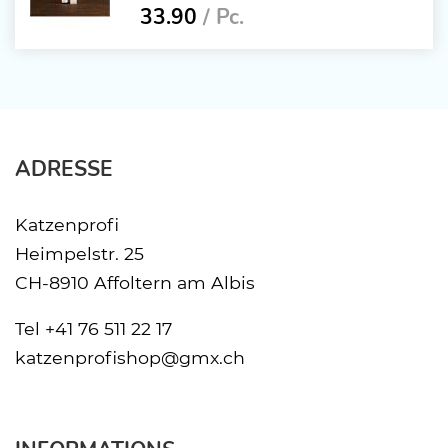
33.90
/ Pc.
ADRESSE
Katzenprofi
Heimpelstr. 25
CH-8910 Affoltern am Albis
Tel
+41 76 511 22 17
katzenprofishop@gmx.ch