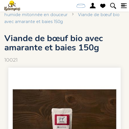
Accueil
Online-Shop
Chien
Alimentation
humide mitonnée en douceur
Viande de bœuf bio
avec amarante et baies 150g
Viande de bœuf bio avec
amarante et baies 150g
10021